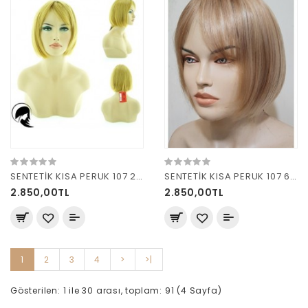
SENTETİK KISA PERUK 107 24B
SENTETİK KISA PERUK 107 614-25-21
2.850,00TL
2.850,00TL
1
2
3
4
>
>|
Gösterilen: 1 ile 30 arası, toplam: 91 (4 Sayfa)