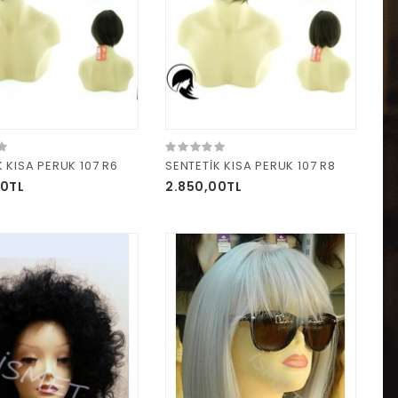
K KISA PERUK 107 R6
SENTETİK KISA PERUK 107 R8
00TL
2.850,00TL