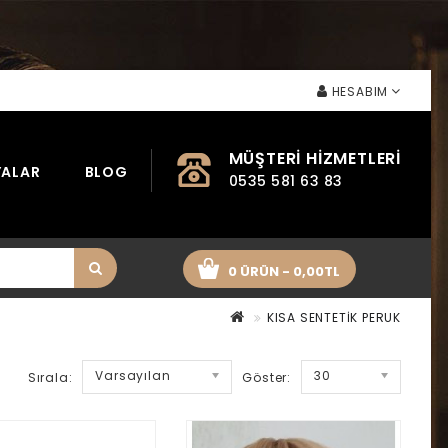
HESABIM
MÜŞTERI HIZMETLERI
ALAR
BLOG
0535 581 63 83
0 ÜRÜN - 0,00TL
KISA SENTETİK PERUK
Varsayılan
30
Sırala:
Göster: