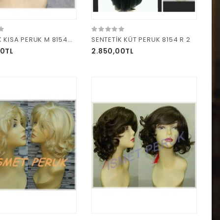
SENTETİK KISA PERUK M 8154A R6
SENTETİK KÜT PERUK 8154 R 2
00TL
2.850,00TL