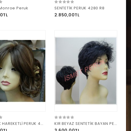
 Monroe Peruk
SENTETİK PERUK 4280 R8
00TL
2.850,00TL
SENTETİK HAREKETLİ PERUK 4280 26L
KIR BEYAZ SENTETİK BAYAN PERUK HB 1
00TL
3.600,00TL