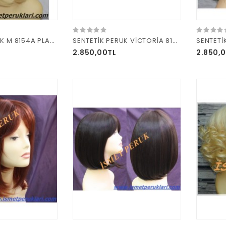
SENTETİK PERUK M 8154A PLATİN SARISI
SENTETİK PERUK VİCTORİA 8150 R 4
2.850,00TL
2.850,