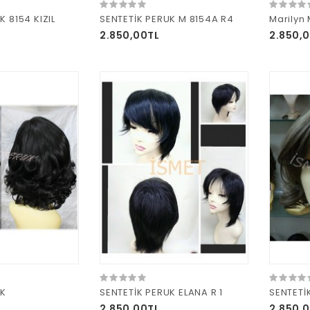
K 8154 KIZIL
SENTETİK PERUK M 8154A R4
Marilyn
2.850,00TL
2.850,
UK
SENTETİK PERUK ELANA R 1
2.850,00TL
2.850,