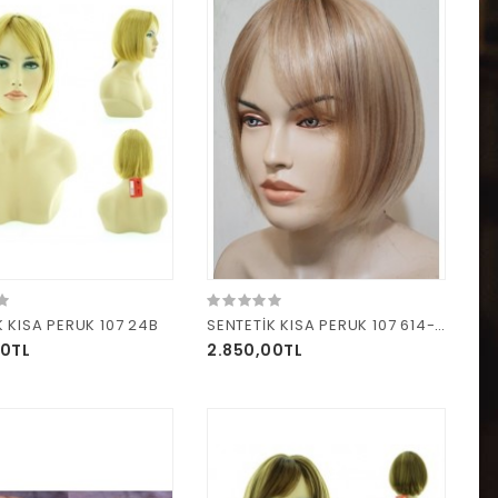
K KISA PERUK 107 24B
SENTETİK KISA PERUK 107 614-25-21
00TL
2.850,00TL