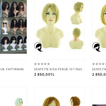
RUK YAPTIRMAK
SENTETİK KISA PERUK 107 15bt613H8
SENTETİ
2.850,00TL
2.850,