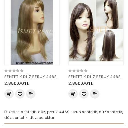
SENTETİK DÜZ PERUK 4488 AÇIK RÖFLELİ
SENTETİK DÜZ PERUK 4488 R 26C
2.850,00TL
2.850,00TL
Etiketler:
sentetik
,
düz
,
peruk
,
4469
,
uzun sentetik
,
düz sentetik
,
düz sentetİk
,
dÜz
,
peruklar