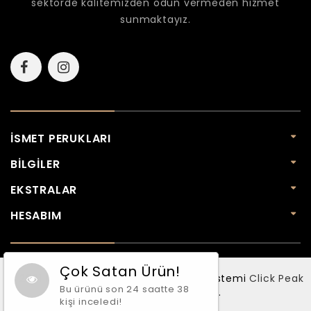
sektörde kalitemizden ödün vermeden hizmet
sunmaktayız.
İSMET PERUKLARI
BILGILER
EKSTRALAR
HESABIM
Çok Satan Ürün!
© 2021 İsmet Perukları - Bu E-Ticaret Sistemi
Click Peak
Bu ürünü son 24 saatte 38
Tarafından Sağlanmıştır.
kişi inceledi!