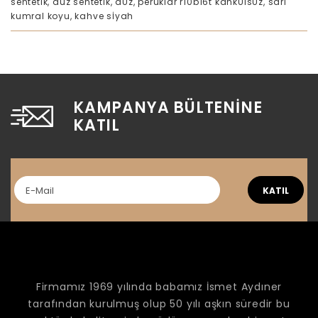
sentetik
,
düz sentetİk
,
dÜz
,
peruklar r10b16t kahkÜlsÜz
,
sari
kumral koyu
,
kahve sİyah
KAMPANYA BÜLTENINE
KATIL
KATIL
Firmamız 1969 yılında babamız İsmet Aydıner
tarafından kurulmuş olup 50 yılı aşkın süredir bu