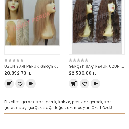
UZUN SARI PERUK GERÇEK SAÇ CİLTLİ
GERÇEK SAÇ PERUK UZUN DALGALI JK 3
20.892,79TL
22.500,00TL
Etiketler:
gerçek
,
saç
,
peruk
,
kahve
,
peruklar gerçek
,
saç
gerçek
,
saç gerÇek
,
saÇ
,
doğal
,
uzun bayan Özel1 Özel3