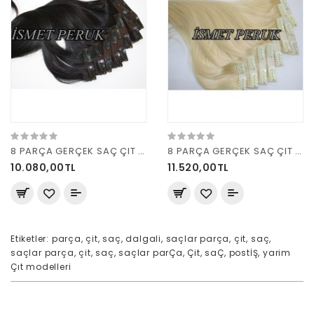
8 PARÇA GERÇEK SAÇ ÇIT ÇIT DOĞAL KESTANE 160 GRAM
8 PARÇA GERÇEK SAÇ ÇIT ÇIT PİLATİN 160 GRAM
10.080,00TL
11.520,00TL
Etiketler:
parça
,
çit
,
saç
,
dalgali
,
saçlar parça
,
çit
,
saç
,
saçlar parça
,
çit
,
saç
,
saçlar parÇa
,
Çit
,
saÇ
,
postİŞ
,
yarim
Çıt modelleri