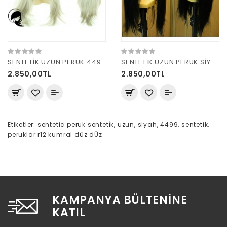
SENTETİK UZUN PERUK 4499 GRİ OMBRE
SENTETİK UZUN PERUK SİYAH 4499
2.850,00TL
2.850,00TL
Etiketler:
sentetic peruk sentetİk
,
uzun
,
sİyah
,
4499
,
sentetik
,
peruklar r12 kumral düz dÜz
KAMPANYA BÜLTENINE
KATIL