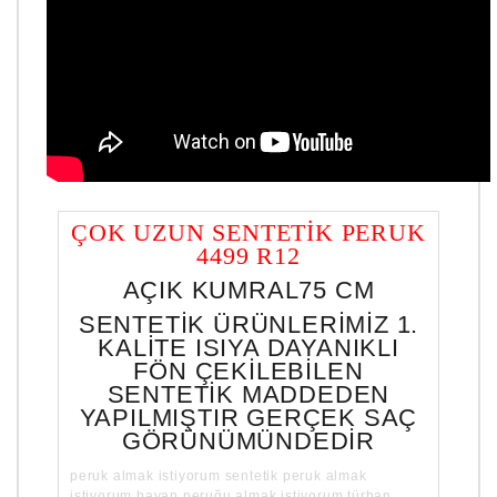
ÇOK UZUN SENTETİK PERUK
4499 R12
AÇIK KUMRAL75 CM
SENTETİK ÜRÜNLERİMİZ 1.
KALİTE ISIYA DAYANIKLI
FÖN ÇEKİLEBİLEN
SENTETİK MADDEDEN
YAPILMIŞTIR GERÇEK SAÇ
GÖRÜNÜMÜNDEDİR
peruk almak istiyorum sentetik peruk almak
istiyorum bayan peruğu almak istiyorum türban