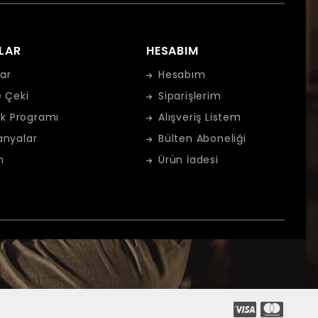
LAR
HESABIM
ar
Hesabım
 Çeki
Siparişlerim
ık Programı
Alışveriş Listem
nyalar
Bülten Aboneliği
m
Ürün İadesi