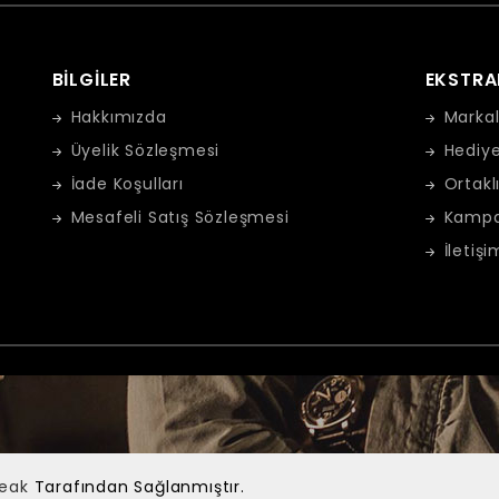
BILGILER
EKSTRA
Hakkımızda
Markal
Üyelik Sözleşmesi
Hediye
İade Koşulları
Ortakl
Mesafeli Satış Sözleşmesi
Kampa
İletişi
Peak
Tarafından Sağlanmıştır.