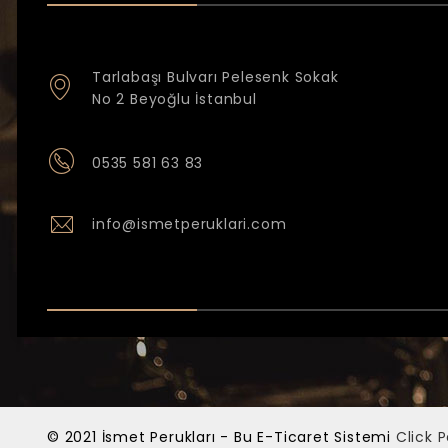
Tarlabaşı Bulvarı Pelesenk Sokak
No 2 Beyoğlu İstanbul
0535 581 63 83
info@ismetperuklari.com
© 2021 İsmet Perukları - Bu E-Ticaret Sistemi
Click 