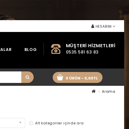
HESABIM
MÜŞTERI HIZMETLERI
ALAR
BLOG
0535 581 63 83
0 ÜRÜN - 0,00TL
Arama
Alt kategoriler içinde ara