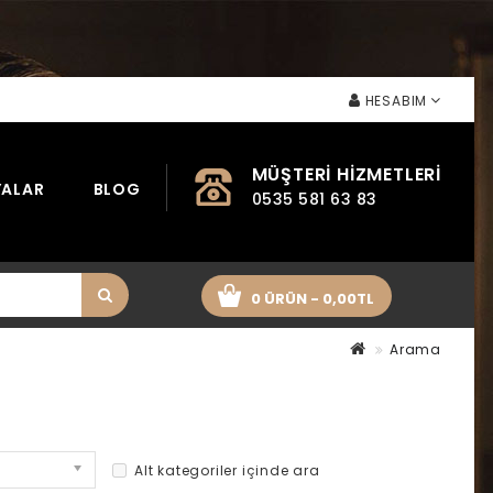
HESABIM
MÜŞTERI HIZMETLERI
ALAR
BLOG
0535 581 63 83
0 ÜRÜN - 0,00TL
Arama
Alt kategoriler içinde ara