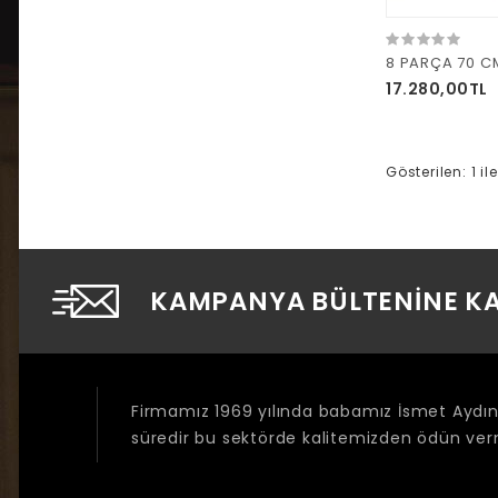
8 PARÇA 70 CM
17.280,00TL
Gösterilen: 1 i
KAMPANYA BÜLTENINE KA
Firmamız 1969 yılında babamız İsmet Aydıne
süredir bu sektörde kalitemizden ödün v