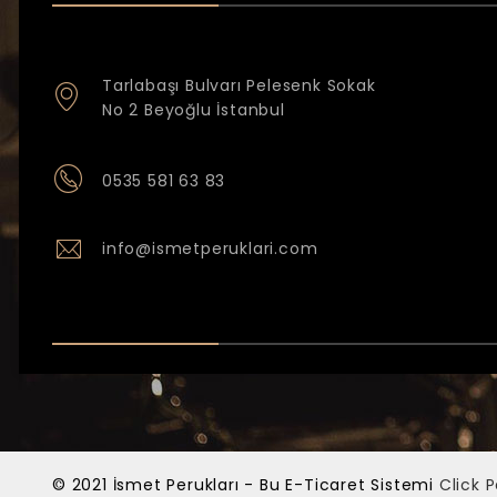
Tarlabaşı Bulvarı Pelesenk Sokak
No 2 Beyoğlu İstanbul
0535 581 63 83
info@ismetperuklari.com
© 2021 İsmet Perukları - Bu E-Ticaret Sistemi
Click 