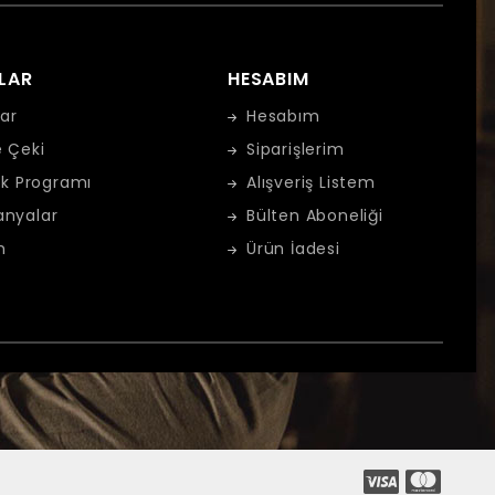
LAR
HESABIM
ar
Hesabım
 Çeki
Siparişlerim
ık Programı
Alışveriş Listem
nyalar
Bülten Aboneliği
m
Ürün İadesi