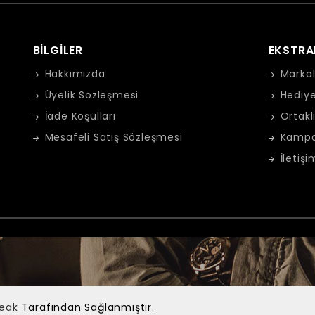
BILGILER
EKSTRA
Hakkımızda
Markal
Üyelik Sözleşmesi
Hediye
İade Koşulları
Ortakl
Mesafeli Satış Sözleşmesi
Kampa
İletişi
Peak
Tarafından Sağlanmıştır.