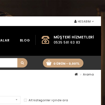
HESABIM
MÜŞTERI HIZMETLERI
ALAR
BLOG
0535 581 63 83
0 ÜRÜN - 0,00TL
Arama
Alt kategoriler içinde ara