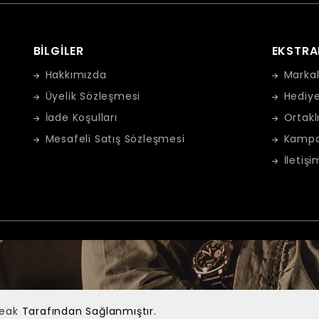
BILGILER
EKSTRA
Hakkımızda
Markal
Üyelik Sözleşmesi
Hediye
İade Koşulları
Ortakl
Mesafeli Satış Sözleşmesi
Kampa
İletişi
Peak
Tarafından Sağlanmıştır.