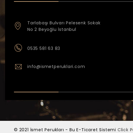
Tarlabaşı Bulvarı Pelesenk Sokak
No 2 Beyoğlu İstanbul
0535 581 63 83
info@ismetperuklari.com
© 2021 İsmet Perukları - Bu E-Ticaret Sistemi
Click 