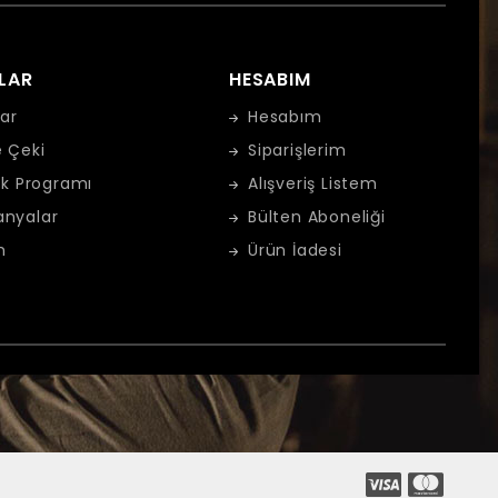
LAR
HESABIM
ar
Hesabım
 Çeki
Siparişlerim
ık Programı
Alışveriş Listem
nyalar
Bülten Aboneliği
m
Ürün İadesi