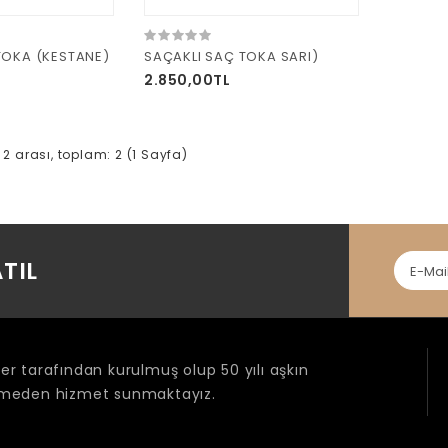
TOKA (KESTANE)
SAÇAKLI SAÇ TOKA SARI)
2.850,00TL
e 2 arası, toplam: 2 (1 Sayfa)
TIL
r tarafından kurulmuş olup 50 yılı aşkın
ermeden hizmet sunmaktayız.