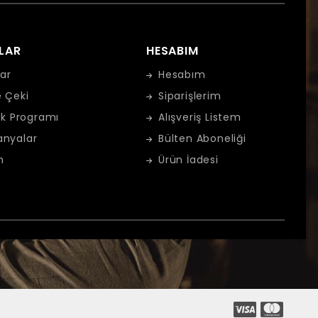
LAR
HESABIM
ar
Hesabım
 Çeki
Siparişlerim
ık Programı
Alışveriş Listem
nyalar
Bülten Aboneliği
m
Ürün İadesi