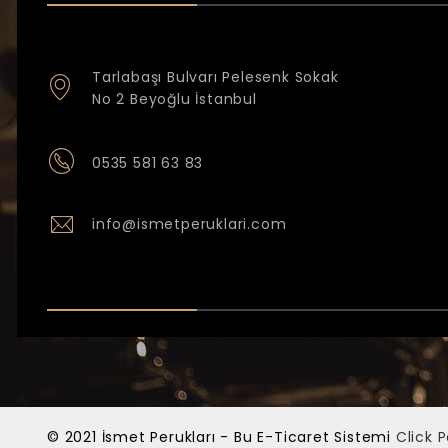
Tarlabaşı Bulvarı Pelesenk Sokak
No 2 Beyoğlu İstanbul
0535 581 63 83
info@ismetperuklari.com
© 2021 İsmet Perukları - Bu E-Ticaret Sistemi
Click 