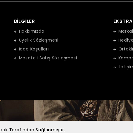
BILGILER
EKSTRA
Hakkımızda
Markal
Üyelik Sözleşmesi
Hediye
İade Koşulları
Ortakl
Mesafeli Satış Sözleşmesi
Kampa
İletişi
Peak
Tarafından Sağlanmıştır.