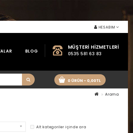
HESABIM
MÜŞTERI HIZMETLERI
ALAR
BLOG
0535 581 63 83
0 ÜRÜN - 0,00TL
Arama
Alt kategoriler içinde ara