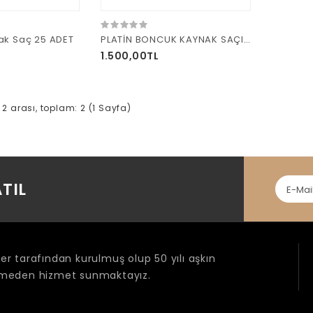
ak Saç 25 ADET
PLATİN BONCUK KAYNAK SAÇI 25 adet
1.500,00TL
e 2 arası, toplam: 2 (1 Sayfa)
TIL
r tarafından kurulmuş olup 50 yılı aşkın
ermeden hizmet sunmaktayız.