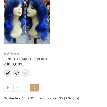
SENTETİK HAREKETLİ PERUK 8125 SİYAH KOYU MAVİ OMBRE
2.850,00TL
|<
<
1
2
Gösterilen: 31 ile 35 arası, toplam: 35 (2 Sayfa)